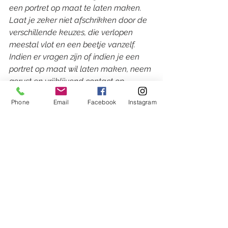
een portret op maat te laten maken. 
Laat je zeker niet afschrikken door de 
verschillende keuzes, die verlopen 
meestal vlot en een beetje vanzelf.  
Indien er vragen zijn of indien je een 
portret op maat wil laten maken, neem 
gerust en vrijblijvend contact op.
Phone
Email
Facebook
Instagram
Ik heb een vraag
Wil je graag op de hoogte 
gehouden worden 
van de nieuwe 
werken, expo’s, plannen,… ik hou je 
graag up to date en neem je met 
plezier mee op kunstavontuur!