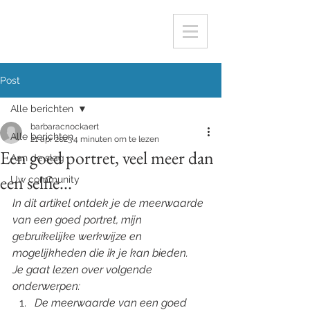
Post
Alle berichten
barbaracnockaert
Alle berichten
21 apr 2023
4 minuten om te lezen
Een goed portret, veel meer dan
Aan de slag
een selfie...
Uw community
In dit artikel ontdek je de meerwaarde 
van een goed portret, mijn 
gebruikelijke werkwijze en 
mogelijkheden die ik je kan bieden. 
Je gaat lezen over volgende 
onderwerpen:
De meerwaarde van een goed 