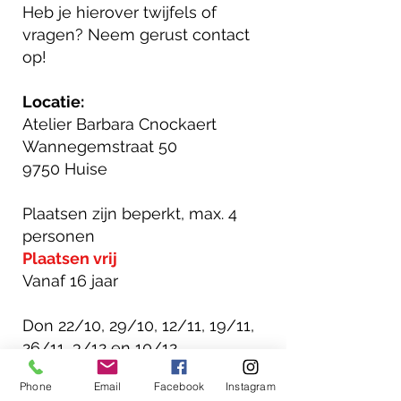
Heb je hierover twijfels of
vragen? Neem gerust contact
op!
Locatie:
Atelier Barbara Cnockaert
Wannegemstraat 50
9750 Huise
Plaatsen zijn beperkt, max. 4
personen
Plaatsen vrij
Vanaf 16 jaar
​Don 22/10, 29/10, 12/11, 19/11,
26/11, 3/12 en 10/12
19u30 tot 21u30
Phone
Email
Facebook
Instagram
€ 245