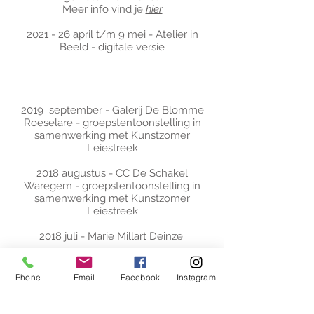
Meer info vind je
hier
2021 - 26 april t/m 9 mei - Atelier in
Beeld - digitale versie
_
2019 september - Galerij De Blomme
Roeselare - groepstentoonstelling in
samenwerking met Kunstzomer
Leiestreek
2018 augustus - CC De Schakel
Waregem - groepstentoonstelling in
samenwerking met Kunstzomer
Leiestreek
2018 juli - Marie Millart Deinze
2018 april - BrunO Deinze -
solotentoonstelling
Phone
Email
Facebook
Instagram
2017 oktober - Tanderus Nokere -
solotentoonstelling